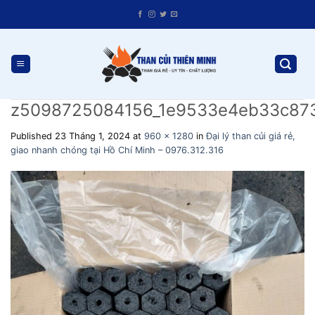
Skip
to
content
z5098725084156_1e9533e4eb33c87
Published
23 Tháng 1, 2024
at
960 × 1280
in
Đại lý than củi giá rẻ,
giao nhanh chóng tại Hồ Chí Minh – 0976.312.316