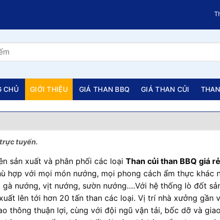
Than
G CHỦ
GIỚI THIỆU
GIÁ THAN BBQ
GIÁ THAN CỦI
THAN
trực tuyến.
n sản xuất và phân phối các loại
Than củi than BBQ giá r
 phù hợp với mọi món nướng, mọi phong cách ẩm thực khá
 gà nướng, vịt nướng, sườn nướng….Với hệ thống lò đốt sản 
xuất lên tới hơn 20 tấn than các loại. Vị trí nhà xưởng gần
o thông thuận lợi, cùng với đội ngũ vận tải, bốc dỡ và gi