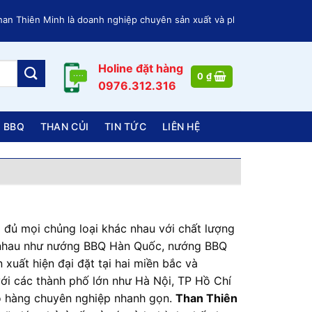
 Thiên Minh là doanh nghiệp chuyên sản xuất và phân phối các loại Than
Holine đặt hàng
0
₫
0976.312.316
 BBQ
THAN CỦI
TIN TỨC
LIÊN HỆ
ẻ
đủ mọi chủng loại khác nhau với chất lượng
c nhau như nướng BBQ Hàn Quốc, nướng BBQ
xuất hiện đại đặt tại hai miền bắc và
 với các thành phố lớn như Hà Nội, TP Hồ Chí
ao hàng chuyên nghiệp nhanh gọn.
Than Thiên