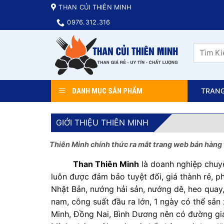
Skip
THAN CỦI THIÊN MINH
to
0976.312.316
content
Tìm
kiếm:
DANH MỤC SẢN PHẨM
TRAN
GIỚI THIỆU THIÊN MINH
Thiên Minh chính thức ra mắt trang web bán hàng 
Than Thiên Minh
là doanh nghiệp chuyê
luôn được đảm bảo tuyệt đối, giá thành rẻ,
Nhật Bản, nướng hải sản, nướng dê, heo quay,
nam, công suất đầu ra lớn, 1 ngày có thể sản 
Minh, Đồng Nai, Bình Dương nên có đường gia