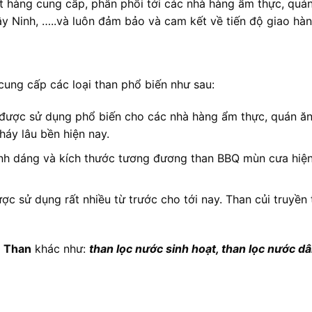
t hàng cung cấp, phân phối tới các nhà hàng ẩm thực, quán
ây Ninh, …..và luôn đảm bảo và cam kết về tiến độ giao hà
ung cấp các loại than phổ biến như sau:
Q được sử dụng phổ biến cho các nhà hàng ẩm thực, quán ăn
háy lâu bền hiện nay.
 hình dáng và kích thước tương đương than BBQ mùn cưa hiệ
được sử dụng rất nhiều từ trước cho tới nay. Than củi truy
i
Than
khác như:
than lọc nước sinh hoạt, than lọc nước dâ