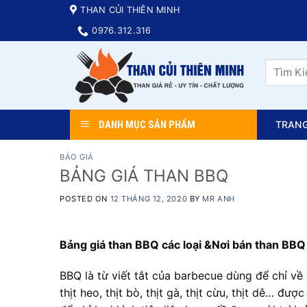
Skip
THAN CỦI THIÊN MINH
to
0976.312.316
content
Tìm
kiếm:
DANH MỤC SẢN PHẨM
TRAN
BÁO GIÁ
BẢNG GIÁ THAN BBQ
POSTED ON
12 THÁNG 12, 2020
BY
MR ANH
Bảng giá than BBQ các loại &Nơi bán than BB
BBQ là từ viết tắt của barbecue dùng để chỉ về
thịt heo, thịt bò, thịt gà, thịt cừu, thịt dê… 