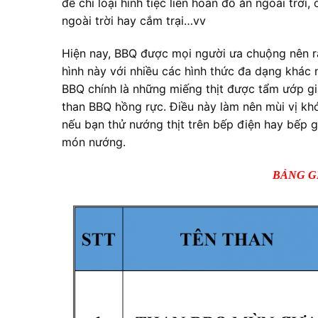
để chỉ loại hình tiệc liên hoan đồ ăn ngoài tr
ngoài trời hay cắm trại…vv
Hiện nay, BBQ được mọi người ưa chuộng nên rấ
hình này với nhiều các hình thức đa dạng khác
BBQ chính là những miếng thịt được tẩm ướp gia 
than BBQ hồng rực. Điều này làm nên mùi vị kh
nếu bạn thử nướng thịt trên bếp điện hay bếp g
món nướng.
BẢNG G