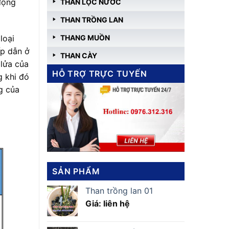
 động
THAN LỌC NƯỚC
THAN TRỒNG LAN
THANG MUỒN
loại
ấp dẫn ở
THAN CÀY
 lửa của
HỖ TRỢ TRỰC TUYẾN
g khi đó
g của
SẢN PHẨM
Than trồng lan 01
Giá: liên hệ