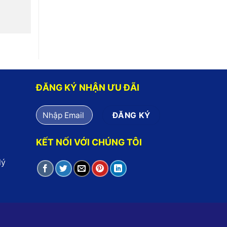
ĐĂNG KÝ NHẬN ƯU ĐÃI
KẾT NỐI VỚI CHÚNG TÔI
lý