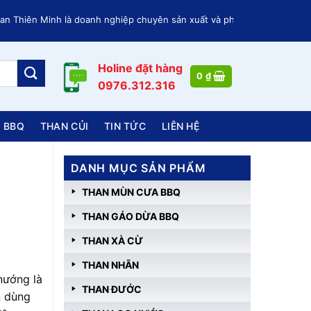
 Minh là doanh nghiệp chuyên sản xuất và phân phối các loại Than củi,
Holine đặt hàng
0
₫
0976.312.316
 BBQ
THAN CỦI
TIN TỨC
LIÊN HỆ
DANH MỤC SẢN PHẨM
THAN MÙN CƯA BBQ
THAN GÁO DỪA BBQ
THAN XÀ CỪ
THAN NHÃN
nướng là
THAN ĐƯỚC
n dùng