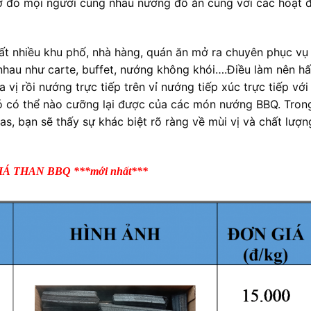
ời, ở đó mọi người cùng nhau nướng đồ ăn cùng với các hoạt
t nhiều khu phố, nhà hàng, quán ăn mở ra chuyên phục vụ 
 nhau như carte, buffet, nướng không khói….Điều làm nên h
vị rồi nướng trực tiếp trên vỉ nướng tiếp xúc trực tiếp với
ó có thể nào cưỡng lại được của các món nướng BBQ. Tron
as, bạn sẽ thấy sự khác biệt rõ ràng về mùi vị và chất lượn
IÁ THAN BBQ
***mới nhất***