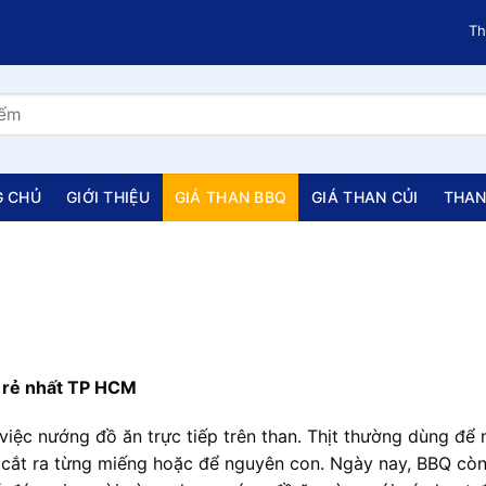
Than Thiên
G CHỦ
GIỚI THIỆU
GIÁ THAN BBQ
GIÁ THAN CỦI
THAN
Q rẻ nhất TP HCM
 việc nướng đồ ăn trực tiếp trên than. Thịt thường dùng để 
được cắt ra từng miếng hoặc để nguyên con. Ngày nay, BBQ cò