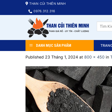
Skip
THAN CỦI THIÊN MINH
to
0976.312.316
content
Tìm
kiếm:
DANH MỤC SẢN PHẨM
TRAN
Published
23 Tháng 1, 2024
at
800 × 450
in