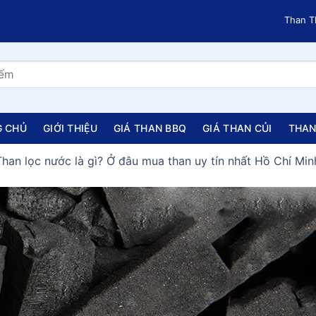
Than Thiên 
G CHỦ
GIỚI THIỆU
GIÁ THAN BBQ
GIÁ THAN CỦI
THAN
Than lọc nước là gì? Ở đâu mua than uy tín nhất Hồ Chí Min