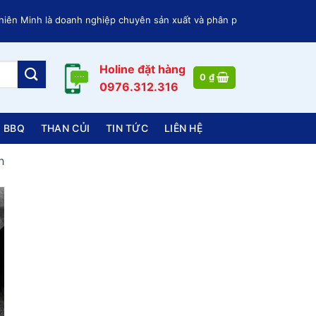
Minh là doanh nghiệp chuyên sản xuất và phân phối các loại Than củi, 
Holine đặt hàng
0
₫
0976.312.316
 BBQ
THAN CỦI
TIN TỨC
LIÊN HỆ
h