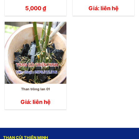
5,000
₫
Giá: liên hệ
Than trồng lan 01
Giá: liên hệ
THAN CỦI THIÊN MINH