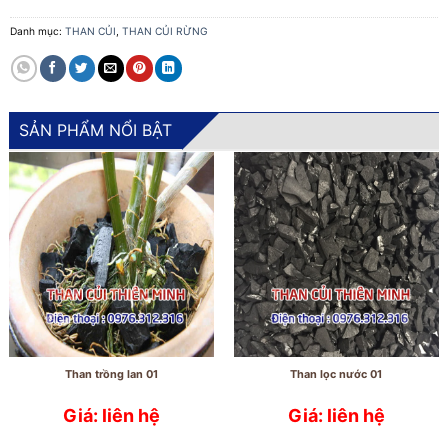
Danh mục:
THAN CỦI
,
THAN CỦI RỪNG
SẢN PHẨM NỔI BẬT
Than trồng lan 01
Than lọc nước 01
Giá: liên hệ
Giá: liên hệ