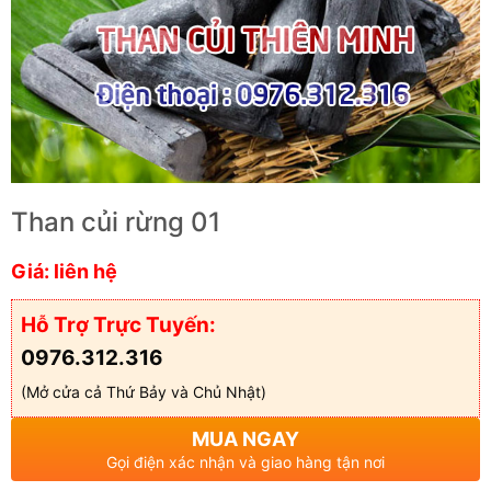
Than củi rừng 01
Giá: liên hệ
Hỗ Trợ Trực Tuyến:
0976.312.316
(Mở cửa cả Thứ Bảy và Chủ Nhật)
MUA NGAY
Gọi điện xác nhận và giao hàng tận nơi