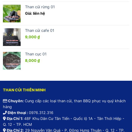
Than củi rừng 01
Giá: liên hệ
Than củi cafe 01
9,000
₫
Than cục 01
8,000
₫
THAN CỦI THIÊN MINH
Chuyên:
Cung cấp các loại than củi, than BBQ phục vụ quý khách
hàng
Điện thoại :
0976.312.316
Địa Chỉ 1:
48F Khu Dân Cư Tân Tiến - Quốc lộ 1A - Tân Thới Hiệp -
Q. 12 - TP. HCM
Địa Chỉ 2:
29 Nguyễn Văn Quá - P. Đông Hưng Thuận - Q. 12 - TP.