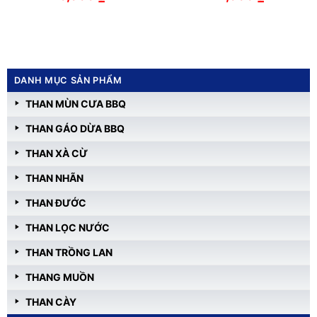
DANH MỤC SẢN PHẨM
THAN MÙN CƯA BBQ
THAN GÁO DỪA BBQ
THAN XÀ CỪ
THAN NHÃN
THAN ĐƯỚC
THAN LỌC NƯỚC
THAN TRỒNG LAN
THANG MUỒN
THAN CÀY