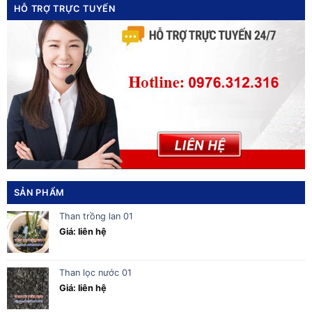
HỖ TRỢ TRỰC TUYẾN
SẢN PHẨM
Than trồng lan 01
Giá: liên hệ
Than lọc nước 01
Giá: liên hệ