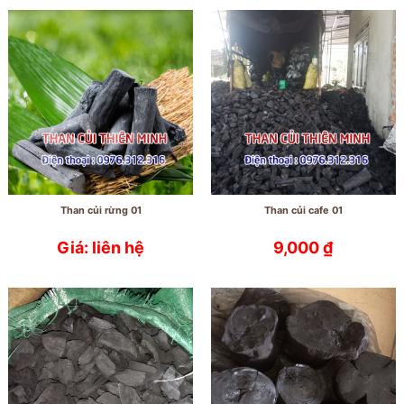
Than củi rừng 01
Than củi cafe 01
Giá: liên hệ
9,000
₫