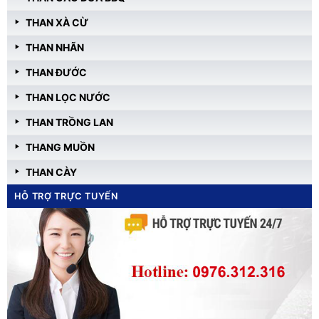
THAN XÀ CỪ
THAN NHÃN
THAN ĐƯỚC
THAN LỌC NƯỚC
THAN TRỒNG LAN
THANG MUỒN
THAN CÀY
HỖ TRỢ TRỰC TUYẾN