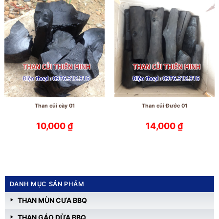
Than củi cày 01
Than củi Đước 01
10,000
₫
14,000
₫
DANH MỤC SẢN PHẨM
THAN MÙN CƯA BBQ
THAN GÁO DỪA BBQ