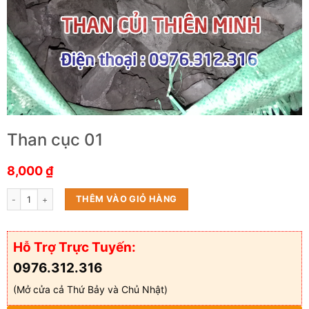
Than cục 01
8,000
₫
Than cục 01 số lượng
THÊM VÀO GIỎ HÀNG
Hỗ Trợ Trực Tuyến:
0976.312.316
(Mở cửa cả Thứ Bảy và Chủ Nhật)