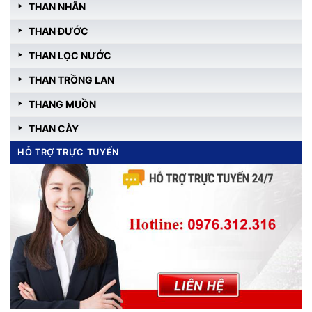
THAN NHÃN
THAN ĐƯỚC
THAN LỌC NƯỚC
THAN TRỒNG LAN
THANG MUỒN
THAN CÀY
HỖ TRỢ TRỰC TUYẾN