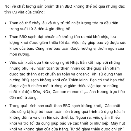
Nói về chất lượng sản phẩm than BBQ không thể bỏ qua những đặc
tính ưu việt của chúng:
Than có thể cháy lâu và duy trì thì nhiệt lượng tỏa ra đều đặn
trong suốt từ 3 đến 4 giờ đồng hồ
Than BBQ sạch đạt chuẩn sẽ không tỏa ra mùi khó chịu, lưu
lượng khói được giảm thiểu tối đa. Việc này giúp bảo vệ được sức
khỏe của bạn. Cũng như bảo toàn được hương vị thơm ngon của
món nướng.
Việc sản xuất dựa trên công nghệ Nhật Bản kết hợp với những
những phụ liệu hoàn toàn từ thiên nhiên có thể giúp sản phẩm
được tạo thành đạt chuẩn an toàn và organic. Khi sử dụng than
nướng BBQ sạch không khói của Thiên Minh. Bạn có thể hạn chế
được việc ô nhiễm môi trường vì giảm thiểu việc tạo ra những
chất khí độc SOx, NOx, Cacbon monooxit,… ảnh hưởng trực tiếp
đến môi trường.
Trong quá trình sản xuất than BBQ sạch không khói,. Các chất
bốc cũng bị loại bỏ hoàn toàn nên trong quá trình sử dụng hắc ín
không dôi ra và dính lên các thiết bị. Ngoài ra, việc giảm thiểu
khói và tro tối đa cũng giúp bảo vệ các thiết bị như bếp. Máy hút
khói và không gian của cửa hàng. Từ đó giảm thiểu được chi phí