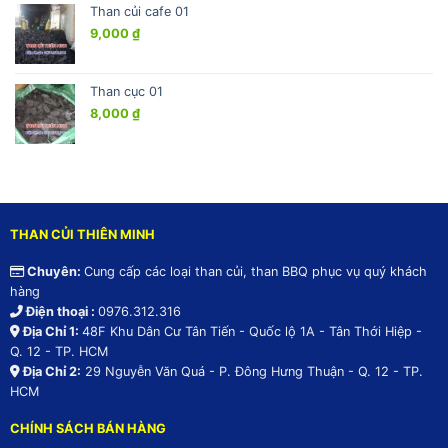
Than củi cafe 01
9,000
₫
Than cục 01
8,000
₫
THAN CỦI THIÊN MINH
Chuyên:
Cung cấp các loại than củi, than BBQ phục vụ quý khách
hàng
Điện thoại :
0976.312.316
Địa Chỉ 1:
48F Khu Dân Cư Tân Tiến - Quốc lộ 1A - Tân Thới Hiệp -
Q. 12 - TP. HCM
Địa Chỉ 2:
29 Nguyễn Văn Quá - P. Đông Hưng Thuận - Q. 12 - TP.
HCM
CHÍNH SÁCH BÁN HÀNG