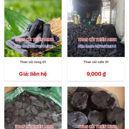
Than củi rừng 01
Than củi cafe 01
Giá: liên hệ
9,000
₫