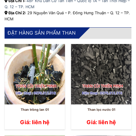
Địa Chỉ 1:
48F Khu Dân Cư Tân Tiến – Quốc lộ 1A – Tân Thới Hiệp –
Q. 12 – TP. HCM
Địa Chỉ 2:
29 Nguyễn Văn Quá – P. Đông Hưng Thuận – Q. 12 – TP.
HCM
ĐẶT HÀNG SẢN PHẨM THAN
Than trồng lan 01
Than lọc nước 01
Giá: liên hệ
Giá: liên hệ