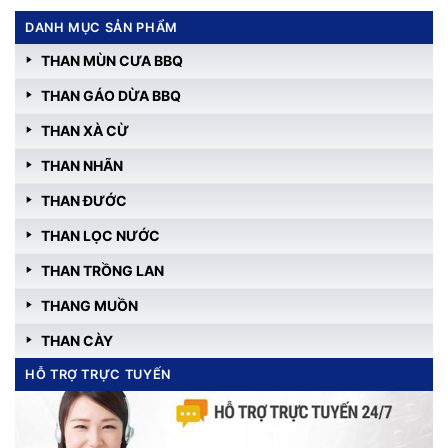
DANH MỤC SẢN PHẨM
THAN MÙN CƯA BBQ
THAN GÁO DỪA BBQ
THAN XÀ CỪ
THAN NHÃN
THAN ĐƯỚC
THAN LỌC NƯỚC
THAN TRỒNG LAN
THANG MUỒN
THAN CÀY
HỖ TRỢ TRỰC TUYẾN