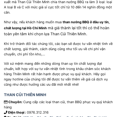
xuất mà Than Củi Thiên Minh chia than nướng BBQ ra làm 3 loại: loại
A loại B và C với mức giá sỉ cực tốt chỉ từ 10 đến 14 nghìn đồng một
cân.
Như vậy, nếu khách hàng muốn mua
than nướng BBQ ở đâu uy tín,
mà giá thành lại tốt thì có thể hoàn
chất lượng tại Hồ Chí Minh
toàn yên tâm khi chọn lựa Than Củi
Thiên Minh
.
Khi trở thành đối tác chúng tôi, các bạn sẽ được tư vấn nhiệt tình về
chất lượng, giá thành, cách dùng cũng như tối ưu về chi phí vận
chuyển, chi phí tồn kho,…
Với sứ mệnh mang đến những dòng than uy tín chất lượng đạt
chuẩn, kết hợp với sự tư vấn nhiệt tình trong khâu chăm sóc khách
hàng Thiên Minh rất hân hạnh được phục vụ quý khách. Hãy gọi
ngay hotline của chúng tôi để được tư vấn thêm về giá cả dịch vụ
cũng như được hưởng các ưu đãi mới nhất nhé!
THAN CỦI THIÊN MINH
Chuyên:
Cung cấp các loại than củi, than BBQ phục vụ quý khách
hàng
Điện thoại :
0976.312.316