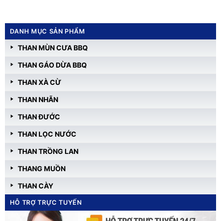
DANH MỤC SẢN PHẨM
THAN MÙN CƯA BBQ
THAN GÁO DỪA BBQ
THAN XÀ CỪ
THAN NHÃN
THAN ĐƯỚC
THAN LỌC NƯỚC
THAN TRỒNG LAN
THANG MUỒN
THAN CÀY
HỖ TRỢ TRỰC TUYẾN