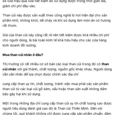
sẽ vừa hiệu quả vừa tiết kiệm do sử dụng được trong thời gian dài,
giảm chi phí đầu vào.
Than củi này được sản xuất theo công nghệ lò hơi hiện đại cho sản
phẩm khô, không khói, dễ cháy và khi sử dụng làm món ăn có hương
rất thơm.
Giá của than củi này cũng rất rẻ nên tiết kiệm được khá nhiều chi phí
cho người dùng, là bài toán kinh tế khá hữu hiệu cho các cửa hàng
kinh doanh đồ nướng.
Mua than củi nhãn ở đâu?
Thị trường có rất nhiều cơ sở bán các loại than củi trong đó có
than
củi nhãn
với giá thành, chất lượng, nguồn gốc khác nhau. Người dùng
cần cân nhắc để lựa chọn được chính xác địa chỉ
cung cấp than uy tín, chất lượng, tránh việc mua phải các sản phẩm
than củi từ các loại củi gỗ kém, xấu hoặc than sản xuất không đảm
bảo gây hại khi sử dụng.
Một trong những địa chỉ cung cấp than củi uy tín chất lượng cao được
người tiêu dùng đánh giá cao đó là Than củi Thiên Minh. Đến với
chúng tôi, quý khách không chỉ được cung cấp sản phẩm chuẩn, đảm