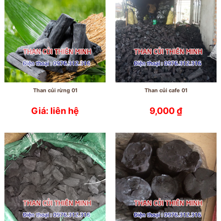
Than củi rừng 01
Than củi cafe 01
Giá: liên hệ
9,000
₫